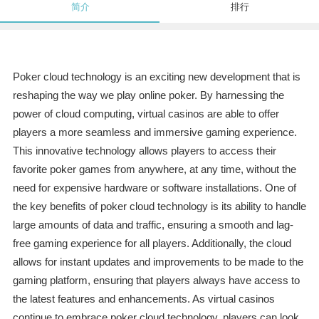
简介
排行
Poker cloud technology is an exciting new development that is
reshaping the way we play online poker. By harnessing the
power of cloud computing, virtual casinos are able to offer
players a more seamless and immersive gaming experience.
This innovative technology allows players to access their
favorite poker games from anywhere, at any time, without the
need for expensive hardware or software installations. One of
the key benefits of poker cloud technology is its ability to handle
large amounts of data and traffic, ensuring a smooth and lag-
free gaming experience for all players. Additionally, the cloud
allows for instant updates and improvements to be made to the
gaming platform, ensuring that players always have access to
the latest features and enhancements. As virtual casinos
continue to embrace poker cloud technology, players can look