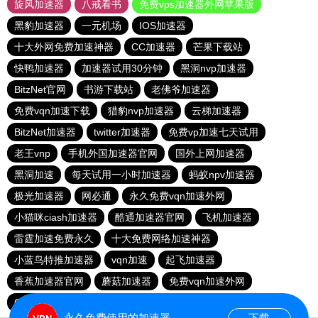
旋风加速器
八戒看书
免费vps加速器外网苹果版
黑豹加速器
一元机场
IOS加速器
十大外网免费加速神器
CC加速器
芒果下载站
快鸭加速器
加速器试用30分钟
黑洞nvp加速器
BitzNet官网
书游下载站
老佛爷加速器
免费vqn加速下载
猎豹nvp加速器
云梯加速器
BitzNet加速器
twitter加速器
免费vp加速七天试用
老王vnp
手机外国加速器官网
国外上网加速器
黑洞加速
每天试用一小时加速器
蚂蚁npv加速器
极光加速器
网必通
永久免费vqn加速外网
小猫咪ciash加速器
酷通加速器官网
飞机加速器
雷霆加速免费永久
十大免费网络加速神器
小蓝鸟特推加速器
vqn加速
起飞加速器
香蕉加速器官网
蘑菇加速器
免费vqn加速外网
GOROOO下载站
quickq加速器
永久免费使用的加速器
下载