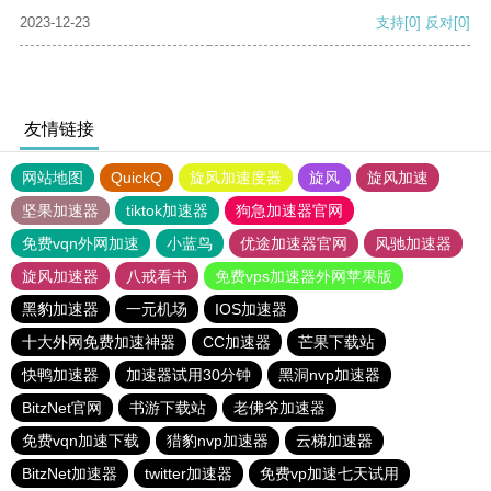
2023-12-23
支持
[0]
反对
[0]
友情链接
网站地图
QuickQ
旋风加速度器
旋风
旋风加速
坚果加速器
tiktok加速器
狗急加速器官网
免费vqn外网加速
小蓝鸟
优途加速器官网
风驰加速器
旋风加速器
八戒看书
免费vps加速器外网苹果版
黑豹加速器
一元机场
IOS加速器
十大外网免费加速神器
CC加速器
芒果下载站
快鸭加速器
加速器试用30分钟
黑洞nvp加速器
BitzNet官网
书游下载站
老佛爷加速器
免费vqn加速下载
猎豹nvp加速器
云梯加速器
BitzNet加速器
twitter加速器
免费vp加速七天试用