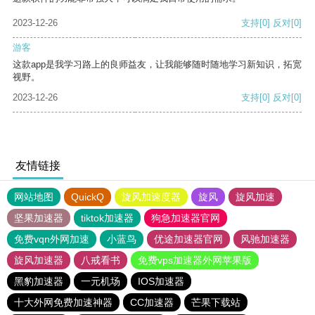
2023-12-26
支持
[0]
反对
[0]
游客
这款app是我学习路上的良师益友，让我能够随时随地学习新知识，拓宽
视野。
2023-12-26
支持
[0]
反对
[0]
友情链接
网站地图
QuickQ
旋风加速度器
旋风
旋风加速
坚果加速器
tiktok加速器
狗急加速器官网
免费vqn外网加速
小蓝鸟
优途加速器官网
风驰加速器
旋风加速器
八戒看书
免费vps加速器外网苹果版
黑豹加速器
一元机场
IOS加速器
十大外网免费加速神器
CC加速器
芒果下载站