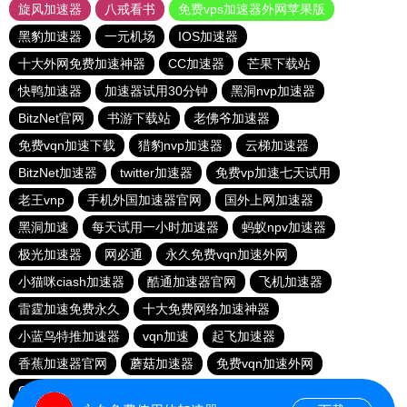
旋风加速器
八戒看书
免费vps加速器外网苹果版
黑豹加速器
一元机场
IOS加速器
十大外网免费加速神器
CC加速器
芒果下载站
快鸭加速器
加速器试用30分钟
黑洞nvp加速器
BitzNet官网
书游下载站
老佛爷加速器
免费vqn加速下载
猎豹nvp加速器
云梯加速器
BitzNet加速器
twitter加速器
免费vp加速七天试用
老王vnp
手机外国加速器官网
国外上网加速器
黑洞加速
每天试用一小时加速器
蚂蚁npv加速器
极光加速器
网必通
永久免费vqn加速外网
小猫咪ciash加速器
酷通加速器官网
飞机加速器
雷霆加速免费永久
十大免费网络加速神器
小蓝鸟特推加速器
vqn加速
起飞加速器
香蕉加速器官网
蘑菇加速器
免费vqn加速外网
GOROOO下载站
quickq加速器