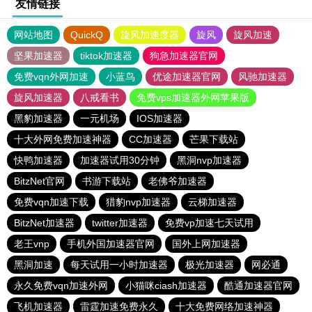
友情链接
网站地图
QuickQ
旋风加速度器
旋风
旋风加速
坚果加速器
tiktok加速器
狗急加速器官网
免费vqn外网加速
小蓝鸟
优途加速器官网
风驰加速器
旋风加速器
八戒看书
免费vps加速器外网苹果版
黑豹加速器
一元机场
IOS加速器
十大外网免费加速神器
CC加速器
芒果下载站
快鸭加速器
加速器试用30分钟
黑洞nvp加速器
BitzNet官网
书游下载站
老佛爷加速器
免费vqn加速下载
猎豹nvp加速器
云梯加速器
BitzNet加速器
twitter加速器
免费vp加速七天试用
老王vnp
手机外国加速器官网
国外上网加速器
黑洞加速
每天试用一小时加速器
极光加速器
网必通
永久免费vqn加速外网
小猫咪ciash加速器
酷通加速器官网
飞机加速器
雷霆加速免费永久
十大免费网络加速神器